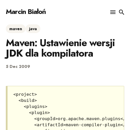
Marcin Białoń
maven
java
Search
Maven: Ustawienie wersji
for
Blog
JDK dla kompilatora
5 Dec 2009
<project>

  <build>

    <plugins>

      <plugin>

        <groupId>org.apache.maven.plugins</gr
        <artifactId>maven-compiler-plugin</ar